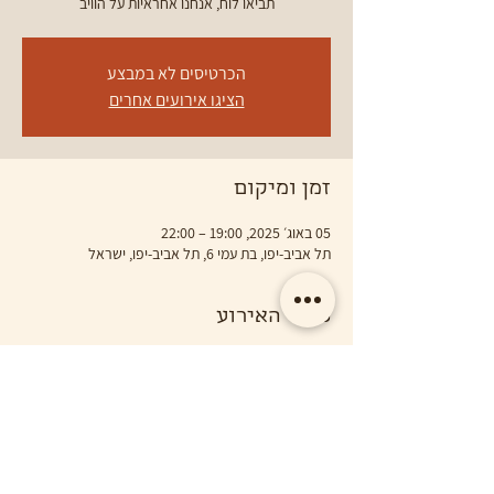
תביאו לוח, אנחנו אחראיות על הוויב
הכרטיסים לא במבצע
הציגו אירועים אחרים
זמן ומיקום
05 באוג׳ 2025, 19:00 – 22:00
תל אביב-יפו, בת עמי 6, תל אביב-יפו, ישראל
פרטי האירוע
כל שלישי החל מ19:00 ערב משחקי שולחן
תבואו להנות בקפה של אלבה באווירה טובה עם יין 
מקומי ואוכל אורגני ובריא
בלב שכונת נגה ביפו
מחכות לכם.ן