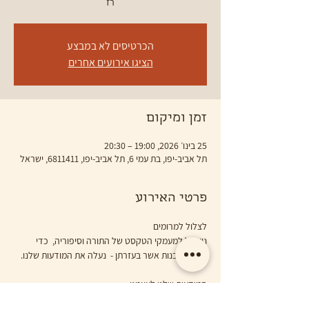
רז
הכרטיסים לא במבצע
הציגו אירועים אחרים
זמן ומיקום
25 בינו׳ 2026, 19:00 – 20:30
תל אביב-יפו, בת עמי 6, תל אביב-יפו, 6811411, ישראל
פרטי האירוע
‏לצלול למרומים 
ניצלול למעמקי הטקסט של התורה וסיפוריה,  כדי 
לקבל תובנות אשר בעזרתן -  נעלה את המודעות שלנו.
המודעות שלנו לעצמנו
 ולעולם - לגבהים שיעשו את חיינו מובנים ,מסופקים 